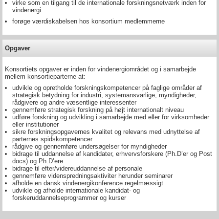
virke som en tilgang til de internationale forskningsnetværk inden for
vindenergi
forøge værdiskabelsen hos konsortium medlemmerne
Opgaver
Konsortiets opgaver er inden for vindenergiområdet og i samarbejde
mellem konsortieparterne at:
udvikle og opretholde forskningskompetencer på faglige områder af
strategisk betydning for industri, systemansvarlige, myndigheder,
rådgivere og andre væsentlige interessenter
gennemføre strategisk forskning på højt internationalt niveau
udføre forskning og udvikling i samarbejde med eller for virksomheder
eller institutioner
sikre forskningsopgavernes kvalitet og relevans med udnyttelse af
parternes spidskompetencer
rådgive og gennemføre undersøgelser for myndigheder
bidrage til uddannelse af kandidater, erhvervsforskere (Ph.D’er og Post
docs) og Ph.D’ere
bidrage til efter/videreuddannelse af personale
gennemføre videnspredningsaktiviter herunder seminarer
afholde en dansk vindenergikonference regelmæssigt
udvikle og afholde internationale kandidat- og
forskeruddannelseprogrammer og kurser