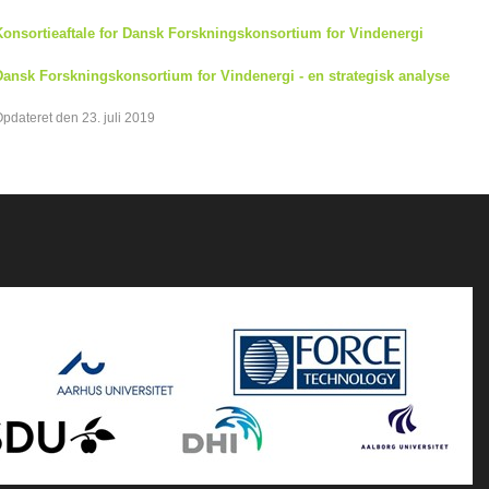
Konsortieaftale for Dansk Forskningskonsortium for Vindenergi
Dansk Forskningskonsortium for Vindenergi - en strategisk analyse
pdateret den 23. juli 2019