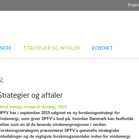
Engli
TNERE
STRATEGIER OG AFTALER
KONTAKT
Strategier og aftaler
Wind energy research strategy 2015
DFFV har i september 2015 udgivet en ny forskningsstrategi for
vindenergi, som giver DFFV's bud på, hvordan Danmark kan fastholde
rollen som en af de førende vindenergiregioner i verden.
Forskningsstrategien præsenterer DFFV's generelle strategiske
anbefalinger og de vigtigste forskningsområder inden for vindenergi.